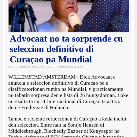
Advocaat no ta sorprende cu
seleccion definitivo di
Curaçao pa Mundial
Posted on 5/18/2026, 2:08 PM AST
| Updated on 5/18/2026, 2:17 PM AST
WILLEMSTAD/AMSTERDAM - Dick Advocaat a
anuncia e seleccion definitivo di Curaçao pa e
clasificatorionan rumbo na Mundial, y practicamente
no tabatin sorpresa den e lista di 26 hungadornan. Loke
ta resalta ta cu 11 internacional di Curaçao ta activo
den e Eredivisie di Hulanda.
Tambe e reciente refuerzonan di Curaçao a keda inclui
den seleccion. Entre nan ta Sontje Hansen di
Middlesbrough, Riechedly Bazoer di Konyaspor na