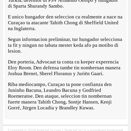
Turkia, defensor di PSV Armando Obispo y hungador
di Sparta Shurandy Sambo.
E unico hungador den seleccion cu realmente a nace na
Curaçao ta atacante Tahith Chong di Sheffield United
na Inglaterra.
Segun informacion preliminar, tur hungador selecciona
ta fit y ningun no tabata mester keda afo pa motibo di
lesion.
Den porteria, Advocaat ta conta cu keeper experencia
Eloy Room. Den defensa tambe tin nombernan manera
Joshua Brenet, Sherel Floranus y Juriën Gaari.
Riba mediocampo, Curaçao ta pone confianza den
Juninho Bacuna, Leandro Bacuna y Godfried
Roemeratoe. Den ataque, seleccion tin nombernan
fuerte manera Tahith Chong, Sontje Hansen, Kenji
Gorré, Jürgen Locadia y Brandley Kuwas.
Copyright © 2026 NoticiaCla.com | "NoticiaCla" is a registered trademark