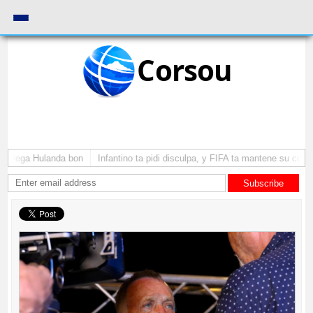
Corsou
 a yega Hulanda bon
Infantino ta pidi disculpa, y FIFA ta mantene su como 
Subscribe