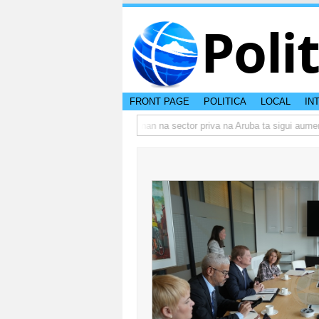
Poli
FRONT PAGE
POLITICA
LOCAL
IN
o actual di Aruba?
Prestamonan na sector priva na Aruba ta sigui aumenta