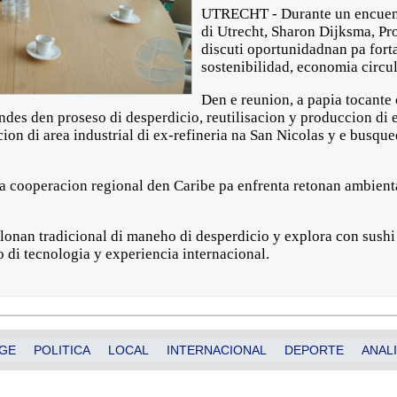
UTRECHT - Durante un encuen
di Utrecht, Sharon Dijksma, P
discuti oportunidadnan pa fort
sostenibilidad, economia circul
Den e reunion, a papia tocante
es den proseso di desperdicio, reutilisacion y produccion di e
acion di area industrial di ex-refineria na San Nicolas y e bus
a cooperacion regional den Caribe pa enfrenta retonan ambienta
onan tradicional di maneho di desperdicio y explora con sushi
o di tecnologia y experiencia internacional.
GE
POLITICA
LOCAL
INTERNACIONAL
DEPORTE
ANALI