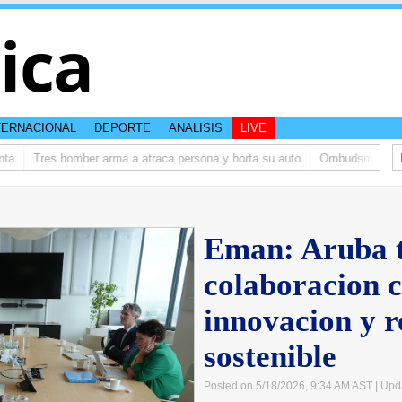
tica
TERNACIONAL
DEPORTE
ANALISIS
LIVE
Tres homber arma a atraca persona y horta su auto
Ombudsman ta bish
Eman: Aruba 
colaboracion 
innovacion y r
sostenible
Posted on 5/18/2026, 9:34 AM AST
| Upd