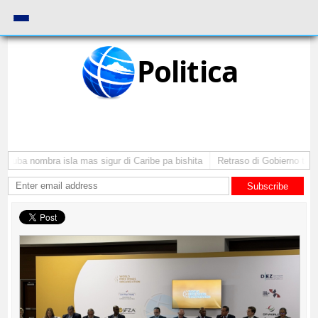
Politica
Aruba nombra isla mas sigur di Caribe pa bishita
Retraso di Gobierno ta po
Subscribe