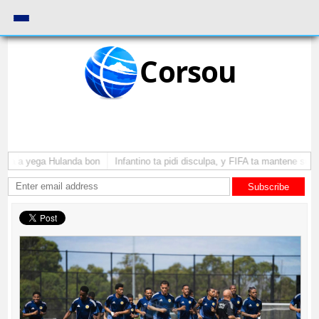
Corsou
uba a yega Hulanda bon
Infantino ta pidi disculpa, y FIFA ta mantene su c
Subscribe