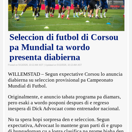
Seleccion di futbol di Corsou
pa Mundial ta wordo
presenta diabierna
Posted on 5/13/2026, 10:13 AM AST
| Updated on 5/13/2026, 10:13 AM AST
WILLEMSTAD – Segun expectative Corsou lo anuncia
diabierna su seleccion provisional pa Campeonato
Mundial di Futbol.
Originalmente, e anuncio tabata programa pa diamars,
pero esaki a wordo posponi despues di e regreso
inespera di Dick Advocaat como entrenador nacional.
No ta spera hopi sorpresa den e seleccion. Segun
expectativa, Advocaat lo mantene gran parti di e grupo
di hungadornan cu a logra clasifica pa prome biaha den