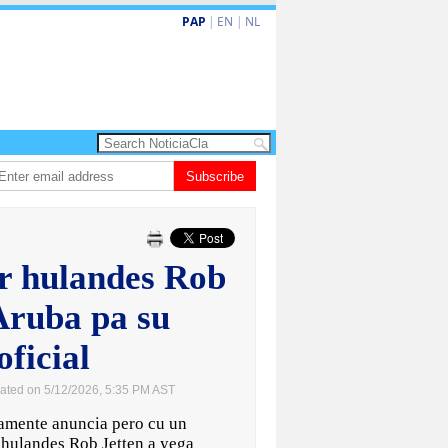
PAP
|
EN
|
NL
va turismo premium cu renobacion di US$106 miyon
Subscribe
Aruba ta perde 5-4 co
r hulandes Rob
Aruba pa su
oficial
ated on 5/12/2026, 5:35 PM AST
ente anuncia pero cu un
r hulandes Rob Jetten a yega