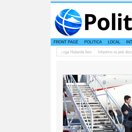
Poli
FRONT PAGE
POLITICA
LOCAL
IN
grupo di studiantenan di Aruba a yega Hulanda bon
Infantino ta pidi disc