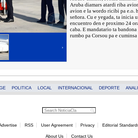
Aruba diamars atardi riba avio
avion e la wordo ricibi pa e.o
señora. Cu e yegada, ta inicia 
encuentro den e proximo 24 ora
caba. E mandatario ta bandona 
rumbo pa Corsou pa e cuminsa 
›
GE
POLITICA
LOCAL
INTERNACIONAL
DEPORTE
ANALI
Advertise
RSS
User Agreement
Privacy
Editorial Standard
About Us
Contact Us