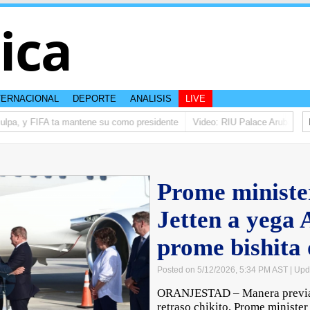
tica
TERNACIONAL
DEPORTE
ANALISIS
LIVE
ulpa, y FIFA ta mantene su como presidente
Video: RIU Palace Aruba ta ele
Prome ministe
Jetten a yega 
prome bishita 
Posted on 5/12/2026, 5:34 PM AST
| Upd
ORANJESTAD – Manera previam
retraso chikito, Prome ministe