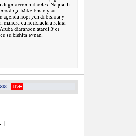
n di gobierno hulandes. Na pia di
. homologo Mike Eman y su
un agenda hopi yen di bishita y
, manera cu noticiacla a relata
Aruba diaranson atardi 3’or
cu su bishita eynan.
SIS
LIVE
s