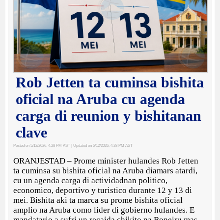
Rob Jetten ta cuminsa bishita
oficial na Aruba cu agenda
carga di reunion y bishitanan
clave
Posted on 5/12/2026, 4:28 PM AST
| Updated on 5/12/2026, 4:38 PM AST
ORANJESTAD – Prome minister hulandes Rob Jetten
ta cuminsa su bishita oficial na Aruba diamars atardi,
cu un agenda carga di actividadnan politico,
economico, deportivo y turistico durante 12 y 13 di
mei. Bishita aki ta marca su prome bishita oficial
amplio na Aruba como lider di gobierno hulandes. E
mandatario a sufri un recaida chikito na Boneiru mas