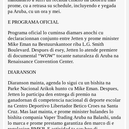
prome, cu a retrasa su schedule, incluyendo e yegada
pa Aruba, cu un ora y mei.
E PROGRAMA OFICIAL
Programa oficial lo cuminsa diamars anochi cu
declaracionnan conjunto entre Jetten y prome minister
Mike Eman na Bestuurskantoor riba L.G. Smith
Boulevard. Despues di esey, Jetten lo atende premiere
di documental “WOW” tocante naturaleza di Aruba na
Renaissance Convention Center.
DIARANSON
Diaranson mainta, agenda lo sigui cu un bishita na
Parke Nacional Arikok hunto cu Mike Eman. Despues,
Jetten lo participa den entrega di premio na
ganadornan di competencia nacional di deporte escolar
na Centro Deportivo Libertador Betico Croes na Santa
Cruz. Mas laat mainta, e prome minister hulandes lo
bishita compania Vaper Trading Aruba na Balashi, unda
lo marca e prome prestamo garantiza den marco di e
regulacion BMKB. E actividad ta cay bou di