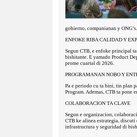
gobierno, companianan y ONG’s
ENFOKE RIBA CALIDAD Y EX
Segun CTB, e enfoke principal ta 
bishitante. E yamado Product Dep
prome cuartal di 2026.
PROGRAMANAN NOBO Y EN
Pa e periodo cu ta bini, tin pla
Program. Ademas, CTB ta pone enf
COLABORACION TA CLAVE
Segun e organizacion, colaboracio
CTB ke alinea estrategia, discut
infrastructura y seguridad di bis