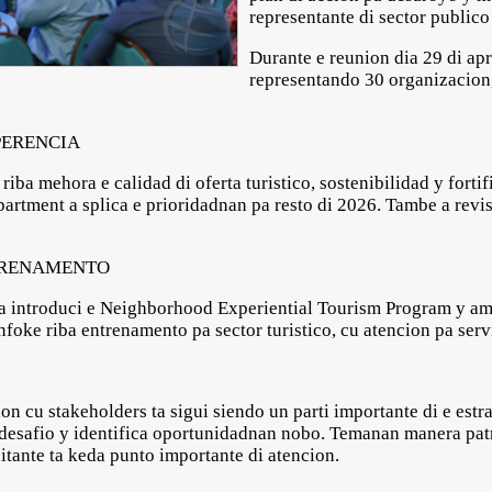
representante di sector publico
Durante e reunion dia 29 di apri
representando 30 organizacion
.
PERENCIA
riba mehora e calidad di oferta turistico, sostenibilidad y fort
artment a splica e prioridadnan pa resto di 2026. Tambe a revi
TRENAMENTO
n pa introduci e Neighborhood Experiential Tourism Program y a
oke riba entrenamento pa sector turistico, cu atencion pa serv
n cu stakeholders ta sigui siendo un parti importante di e estra
i desafio y identifica oportunidadnan nobo. Temanan manera pat
hitante ta keda punto importante di atencion.