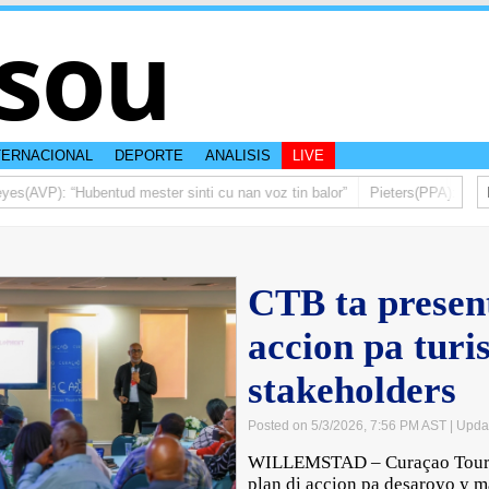
sou
TERNACIONAL
DEPORTE
ANALISIS
LIVE
AVP): “Hubentud mester sinti cu nan voz tin balor”
Pieters(PPA): Mas di 
CTB ta present
accion pa tur
stakeholders
Posted on 5/3/2026, 7:56 PM AST
| Upda
WILLEMSTAD – Curaçao Touris
plan di accion pa desaroyo y 