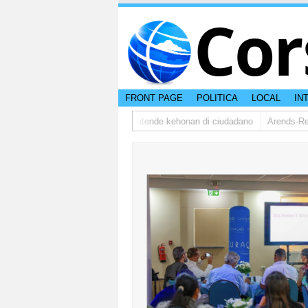
Cor
FRONT PAGE
POLITICA
LOCAL
IN
dsman ta bishita barionan pa atende kehonan di ciudadano
Arends-Reyes(