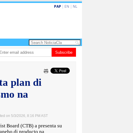
PAP
|
EN
|
NL
un aña despues, polis ainda sin bodycam
Subscribe
Prestamonan na sector priva na 
a plan di
ismo na
ted on 5/3/2026, 8:16 PM AST
t Board (CTB) a presenta su
maneho di producto na