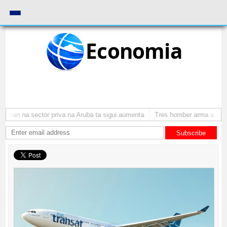
Economia
onan na sector priva na Aruba ta sigui aumenta
Tres homber arma a atrac
Subscribe