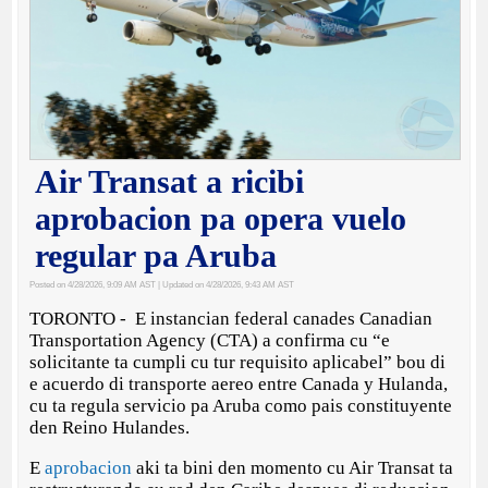
Air Transat a ricibi
aprobacion pa opera vuelo
regular pa Aruba
Posted on 4/28/2026, 9:09 AM AST
| Updated on 4/28/2026, 9:43 AM AST
TORONTO - E instancian federal canades Canadian
Transportation Agency (CTA) a confirma cu “e
solicitante ta cumpli cu tur requisito aplicabel” bou di
e acuerdo di transporte aereo entre Canada y Hulanda,
cu ta regula servicio pa Aruba como pais constituyente
den Reino Hulandes.
E
aprobacion
aki ta bini den momento cu Air Transat ta