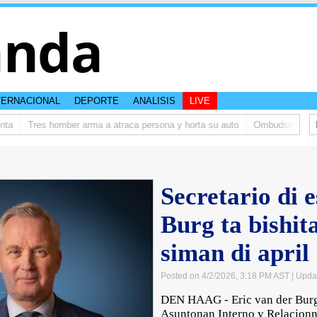
anda
TERNACIONAL
DEPORTE
ANALISIS
LIVE
a
Tres homber arma a atraca persona y horta su auto
Ombudsman ta bish
Secretario di 
Burg ta bishit
siman di april
Posted on 4/2/2026, 3:18 PM AST
| Upda
DEN HAAG - Eric van der Burg, 
Asuntonan Interno y Relacionna