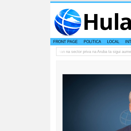
Hul
FRONT PAGE
POLITICA
LOCAL
IN
bo actual di Aruba?
Prestamonan na sector priva na Aruba ta sigui aument