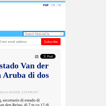
PAP
|
EN
|
NL
ita barionan pa atende kehonan di ciudadano
Subscribe
Gobierno ta amplia ayudo 
estado Van der
a Aruba di dos
ted on 4/2/2026, 3:19 PM AST
secretario di estado di
n den Reino, di 7 te cu 17 di