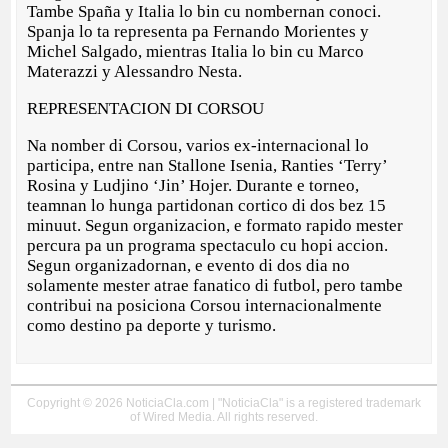
Tambe Spaña y Italia lo bin cu nombernan conoci.
Spanja lo ta representa pa Fernando Morientes y
Michel Salgado, mientras Italia lo bin cu Marco
Materazzi y Alessandro Nesta.
REPRESENTACION DI CORSOU
Na nomber di Corsou, varios ex-internacional lo
participa, entre nan Stallone Isenia, Ranties ‘Terry’
Rosina y Ludjino ‘Jin’ Hojer. Durante e torneo,
teamnan lo hunga partidonan cortico di dos bez 15
minuut. Segun organizacion, e formato rapido mester
percura pa un programa spectaculo cu hopi accion.
Segun organizadornan, e evento di dos dia no
solamente mester atrae fanatico di futbol, pero tambe
contribui na posiciona Corsou internacionalmente
como destino pa deporte y turismo.
Copyright © 2026 NoticiaCla.com | "NoticiaCla" is a registered trademark
of Wired Media. All rights reserved.