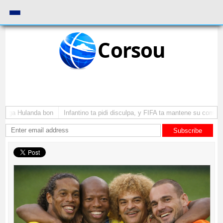
Corsou
yega Hulanda bon
Infantino ta pidi disculpa, y FIFA ta mantene su como pr
Subscribe