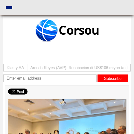
Corsou
A-Klas y AA
Arends-Reyes (AVP): Renobacion di US$106 miyon ta duna Ri
Subscribe