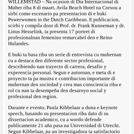
WILLEMSTAD – Na ocasion di Dia Internacional di
Muher riba 8 di maart, Avila Beach Hotel na Corsou a
sirbi como escenario pa presentacion di e buki
Powerwomen in the Dutch Caribbean. E publicacion,
scirbi y compila door di Prof. dr. Frank Kunneman y dr.
Linus Hesselink, ta presenta 17 portret di
profesionalnan femenino remarcabel den e Reino
Hulandes.
E buki ta basa riba un serie di entrevista cu muhernan
cu a destaca den diferente sector profesional,
describiendo nan trayecto di carrera, desafio y
experencia personal. Segun e autornan, e meta di e
proyecto ta pa mustra e contribucion importante di
muhernan den sociedad y crea mas consciencia riba e
rol cu nan ta desempeña den desaroyo social y
profesional den region.
Durante e evento, Paula Kibbelaar a duna e keynote
speech, basando su presentacion riba dato di su
dissertacion academico, cu a wordo defende
publicamente 21 aña pasa na Universidad di Utrecht.
Segun Kibbelaar, pa un investigadora ta satisfactorio