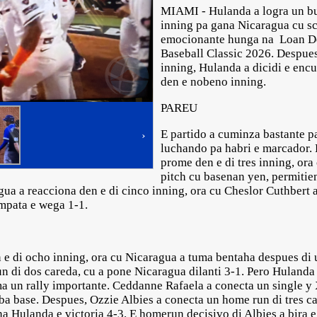
MIAMI - Hulanda a logra un bu
inning pa gana Nicaragua cu sc
emocionante hunga na Loan D
Baseball Classic 2026. Despues
inning, Hulanda a dicidi e enc
den e nobeno inning.
PAREU
E partido a cuminza bastante 
›
luchando pa habri e marcador. 
prome den e di tres inning, ora 
pitch cu basenan yen, permiti
ua a reacciona den e di cinco inning, ora cu Cheslor Cuthbert a
pata e wega 1-1.
 e di ocho inning, ora cu Nicaragua a tuma bentaha despues di
 di dos careda, cu a pone Nicaragua dilanti 3-1. Pero Hulanda 
ma un rally importante. Ceddanne Rafaela a conecta un single y
ba base. Despues, Ozzie Albies a conecta un home run di tres ca
 Hulanda e victoria 4-3. E homerun decisivo di Albies a bira 