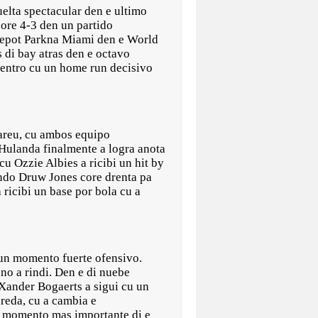
elta spectacular den e ultimo
ore 4-3 den un partido
epot Parkna Miami den e World
 di bay atras den e octavo
uentro cu un home run decisivo
pareu, cu ambos equipo
Hulanda finalmente a logra anota
cu Ozzie Albies a ricibi un hit by
endo Druw Jones core drenta pa
 ricibi un base por bola cu a
 un momento fuerte ofensivo.
no a rindi. Den e di nuebe
 Xander Bogaerts a sigui cu un
reda, cu a cambia e
e momento mas importante di e