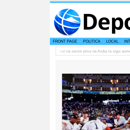
Dep
FRONT PAGE
POLITICA
LOCAL
IN
o actual di Aruba?
Prestamonan na sector priva na Aruba ta sigui aument