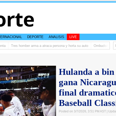
orte
TERNACIONAL
DEPORTE
ANALISIS
LIVE
a
Tres homber arma a atraca persona y horta su auto
Ombudsman ta bish
Hulanda a bin 
gana Nicaragu
final dramati
Baseball Class
Posted on 3/7/2026, 3:51 PM AST
| Upda