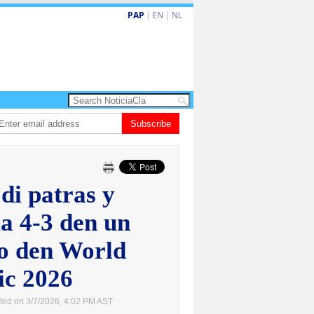
PAP
|
EN
|
NL
ita barionan pa atende kehonan di ciudadano
Subscribe
Gobierno ta amplia ayudo f
di patras y
a 4-3 den un
co den World
ic 2026
ted on 3/7/2026, 4:02 PM AST