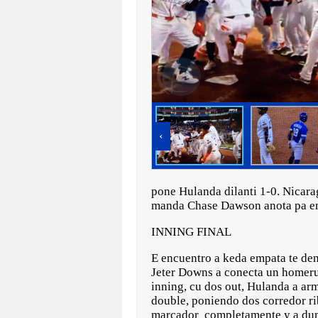
‹
pone Hulanda dilanti 1-0. Nicarag
manda Chase Dawson anota pa em
INNING FINAL
E encuentro a keda empata te den
Jeter Downs a conecta un homerun
inning, cu dos out, Hulanda a ar
double, poniendo dos corredor ri
marcador completamente y a duna