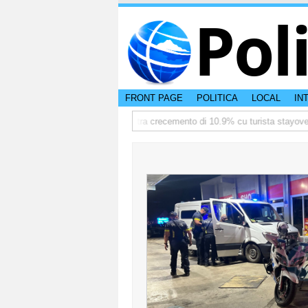
Pol
FRONT PAGE
POLITICA
LOCAL
IN
rmediate
TTW:Aruba ta registra crecemento di 10.9% cu turista stayover 