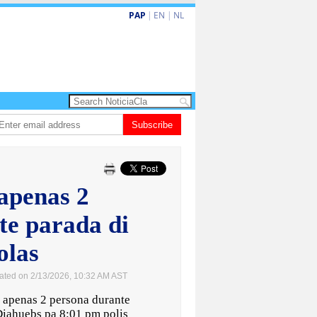
PAP
|
EN
|
NL
Dos siman mas pa decision cay den caso di e-steps
Subscribe
Gobierno ta forta
 apenas 2
te parada di
olas
ated on 2/13/2026, 10:32 AM AST
 apenas 2 persona durante
Diahuebs pa 8:01 pm polis