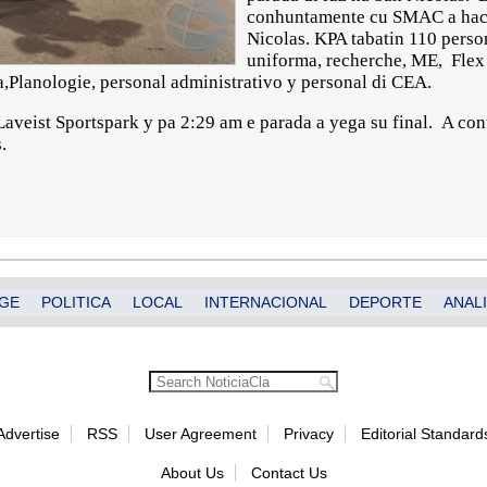
conhuntamente cu SMAC a haci 
Nicolas. KPA tabatin 110 person
uniforma, recherche, ME, Fl
,Planologie, personal administrativo y personal di CEA.
aveist Sportspark y pa 2:29 am e parada a yega su final. A cont
.
GE
POLITICA
LOCAL
INTERNACIONAL
DEPORTE
ANALI
Advertise
RSS
User Agreement
Privacy
Editorial Standard
About Us
Contact Us