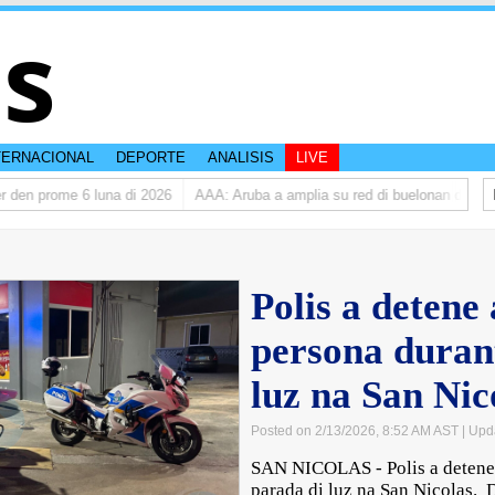
is
TERNACIONAL
DEPORTE
ANALISIS
LIVE
den prome 6 luna di 2026
AAA: Aruba a amplia su red di buelonan den 2025
Polis a detene
persona duran
luz na San Nic
Posted on 2/13/2026, 8:52 AM AST
| Upd
SAN NICOLAS - Polis a detene
parada di luz na San Nicolas. 