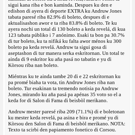
sigui kana riba e bon kaminda. Despues ku den e
edishon di ayera di deporte EXTRA ku Andruw Jones
tabata paresé riba 82.9% di boleto, despues di e
aktualisashon awor e ta riba 83.8% di boleto. Te ku
ayera nochi un total di 130 boleto a keda revelá, di kua
123 tabata públiko i 7 anónimo. Esaki ta bon pa 30.7%
di tur boleto, ku ta nifiká ku falta awor ménos ku 300
boleto pa keda revelá. Andruw ta sigui gosa di
aseptashon di tur manera serka eskritornan. Un total te
ainda di 9 eskritor ku aña pasá no tabatin e yu di
Kòrsou riba nan boleto.
Miéntras ku te ainda tambe 20 di e 22 eskritornan ku
pa promé biaha ta vota, tin Andruw Jones riba nan
boleto. Tur esakinan ta tremendo notisia pa Andruw
Jones, mirando ku aña pasá pa apénas 35 voto so el a
keda for di Salon di Fama di beisbòl merikano.
Andruw mester paresé riba 209 (71.1%) di e boletonan
ku mester keda revelá, pa asina e bira e promé yu di
Kòrsou den Salon di Fama di beisbòl merikano. NOTA:
Texto ta scirbi den papiamento fonetico di Corsou.