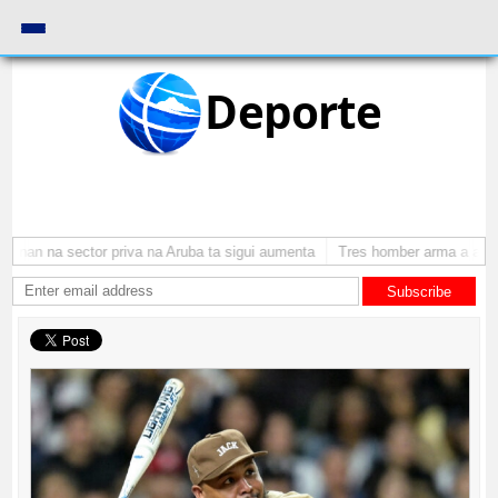
Deporte
nan na sector priva na Aruba ta sigui aumenta
Tres homber arma a atraca
Subscribe