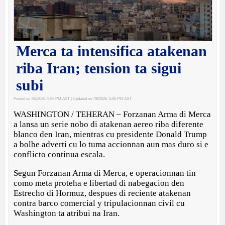
Merca ta intensifica atakenan
riba Iran; tension ta sigui
subi
Posted on 7/8/2026, 5:06 PM AST
| Updated on 7/8/2026, 5:06 PM AST
WASHINGTON / TEHERAN – Forzanan Arma di Merca
a lansa un serie nobo di atakenan aereo riba diferente
blanco den Iran, mientras cu presidente Donald Trump
a bolbe adverti cu lo tuma accionnan aun mas duro si e
conflicto continua escala.
Segun Forzanan Arma di Merca, e operacionnan tin
como meta proteha e libertad di nabegacion den
Estrecho di Hormuz, despues di reciente atakenan
contra barco comercial y tripulacionnan civil cu
Washington ta atribui na Iran.