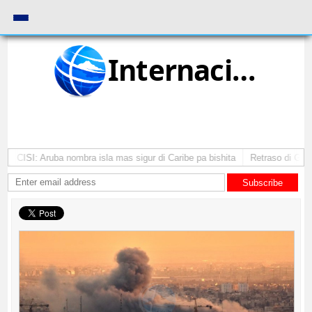
Internacional
CISI: Aruba nombra isla mas sigur di Caribe pa bishita
Retraso di Gobie
Subscribe