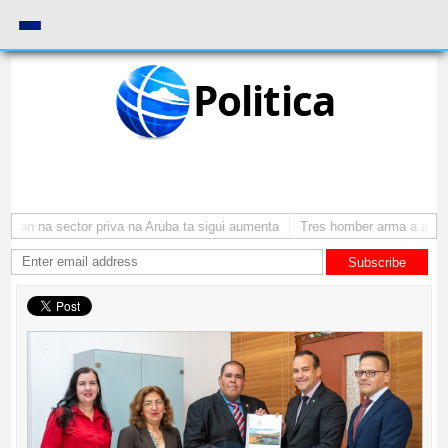
Politica
an na sector priva na Aruba ta sigui aumenta
Tres homber arma a atraca 
Subscribe