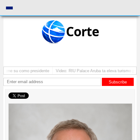
Corte
antene su como presidente
Video: RIU Palace Aruba ta eleva turismo prem
Subscribe