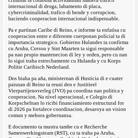
criminal ta combina actividadnan manera trafico
internacional di droga, labamento di placa,
cybercriminalidad, trafico di hende y corrupcion,
haciendo cooperacion internacional indispensable.
Pa e partinan Caribe di Reino, e informe ta enfatisa cu
cooperacion entre e diferente cuerponan policial ta di
importancia strategico. Gobierno Hulandes ta confirma
cu Aruba, Corsou y Sint Maarten ta sigui responsable
pa nan propio mantenecion di ley y orden, pero cu nan
lo sigui traha estrechamente cu Hulanda y cu Korps
Politie Caribisch Nederland.
Dos biaha pa aña, ministernan di Husticia di e cuater
paisnan di Reino ta reuni den e Justitieel
Vierpartijenoverleg (JVO) pa coordina nan politica y
cooperacion. Na nivel operacional, e Colegio di
Korpschefnan lo ricibi financiamiento estructural for
di 2026 pa fortalece coordinacion, desaroya un vision
comun y mehora gobernansa.
E documento ta mustra tambe cu e Recherche
Samenwerkingsteam (RST), cu ta traha pa Aruba,