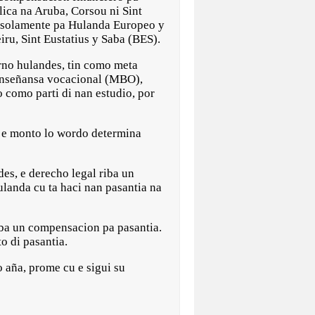
plica na Aruba, Corsou ni Sint
o solamente pa Hulanda Europeo y
ru, Sint Eustatius y Saba (BES).
rno hulandes, tin como meta
 enseñansa vocacional (MBO),
 como parti di nan estudio, por
 e monto lo wordo determina
es, e derecho legal riba un
ulanda cu ta haci nan pasantia na
iba un compensacion pa pasantia.
o di pasantia.
 aña, prome cu e sigui su