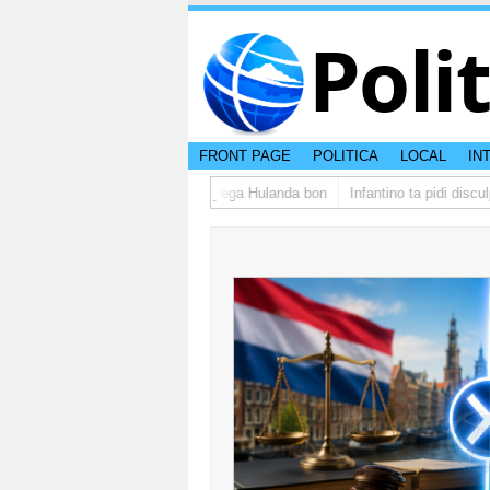
Poli
FRONT PAGE
POLITICA
LOCAL
IN
upo di studiantenan di Aruba a yega Hulanda bon
Infantino ta pidi disculp