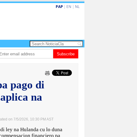
PAP
|
EN
|
NL
 turismo premium cu renobacion di US$106 miyon
Subscribe
Aruba ta perde 5-4 cont
pa pago di
 aplica na
ated on 7/5/2026, 10:30 PM AST
 ley na Hulanda cu lo duna
 compensacion financiero pa