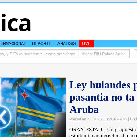
tica
TERNACIONAL
DEPORTE
ANALISIS
LIVE
a, y FIFA ta mantene su como presidente
Video: RIU Palace Aruba ta eleva
Ley hulandes 
pasantia no ta
Aruba
Posted on 7/5/2026, 10:28 PM AST
| Upd
ORANJESTAD – Un propuesta di
estudiantenan derecho riba un