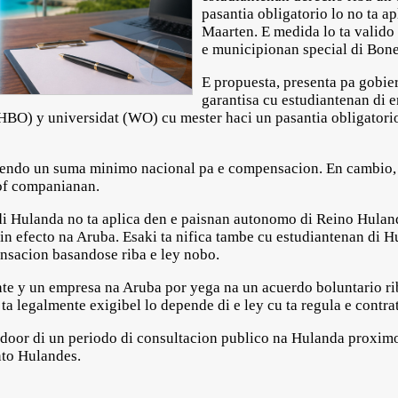
pasantia obligatorio lo no ta a
Maarten. E medida lo ta valid
e municipionan special di Bonei
E propuesta, presenta pa gobie
garantisa cu estudiantenan di
HBO) y universidat (WO) cu mester haci un pasantia obligatorio
iendo un suma minimo nacional pa e compensacion. En cambio,
 of companianan.
di Hulanda no ta aplica den e paisnan autonomo di Reino Huland
in efecto na Aruba. Esaki ta nifica tambe cu estudiantenan di H
nsacion basandose riba e ley nobo.
nte y un empresa na Aruba por yega na un acuerdo boluntario r
ta legalmente exigibel lo depende di e ley cu ta regula e contrat
 door di un periodo di consultacion publico na Hulanda proximo
nto Hulandes.