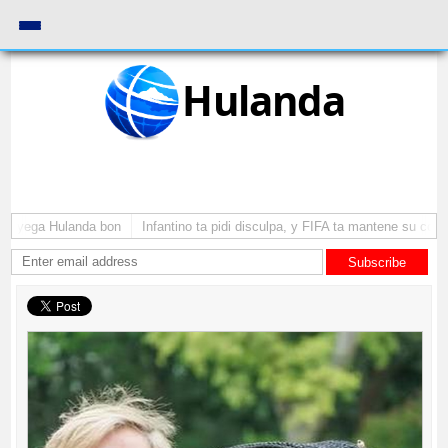
Hulanda
 a yega Hulanda bon
Infantino ta pidi disculpa, y FIFA ta mantene su como 
Subscribe