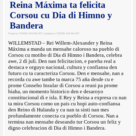
Reina Máxima ta felicita
Corsou cu Dia di Himno y
Bandera
Posted on 7/2/2026, 9:32 AM AST
| Updated on 7/2/2026, 9:34 AM AST
WILLEMSTAD – Rei Willem-Alexander y Reina
Máxima a manda un mensahe caloroso na pueblo di
Corsou cu motibo di Dia di Himno i Bandera, celebra
awe, 2 di juli. Den nan felicitacion, e pareha real a
destaca e orguyo nacional, cultura y confiansa den
futuro cu ta caracteriza Corsou. Den e mensahe, nan a
recorda cu awe tambe ta marca 75 aña desde cu e
prome Conseho Insular di Corsou a reuni pa prome
biaha, un momento historico den e desaroyo
constitucional di e isla. E Rey y Reina a expresa cu nan
ta mira Corsou como un pais cu hopi auto-confiansa
den Reino di Hulanda y cu nan ta sinti nan mes
profundamente conecta cu pueblo di Corsou. Nan a
termina nan mensahe deseando tur Corsou un feliz y
digno celebracion di Dia di Himno i Bandera.