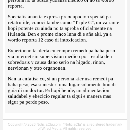
persona no ta busca yudansa medico of no ta wordo
reporta.
Specialistanan ta expresa preocupacion special pa
retatrutide, conoci tambe como "Triple G", un variante
hopi potente cu ainda no ta aproba oficialmente na
Hulanda. Den e prome cinco luna di e aña aki, ya a
wordo reporta 12 caso di intoxicacion.
Expertonan ta alerta cu compra remedi pa baha peso
via internet sin supervision medico por resulta den
sobredosis y causa daño serio na higado, riñon,
nervionan y otro organonan.
Nan ta enfatisa cu, si un persona kier usa remedi pa
baha peso, esaki mester tuma lugar solamente bou di
guia di un doctor. Pa hopi hende, un alimentacion
saludabel y ehecicio regular ta sigui e manera mas
sigur pa perde peso.
Copyright © 2026 NoticiaCla.com | "NoticiaCla" is a registered trademark
of Wired Media. All rights reserved.