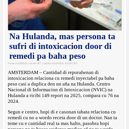
Na Hulanda, mas persona ta
sufri di intoxicacion door di
remedi pa baha peso
Posted on 6/29/2026, 6:29 AM AST
| Updated on 6/29/2026, 6:29 AM AST
AMSTERDAM – Cantidad di reporahenan di
intoxicacion relaciona cu remedi inyectabel pa baha
peso casi a duplica den un aña na Hulanda. Centro
Nacional di Informacion di Intoxicacion (NVIC) na
Hulanda a ricibi 149 report na 2025, compara cu 76 na
2024.
Segun e centro, hopi di e casonan tabata relaciona cu
remedi cu no a wordo receta door di un doctor. Nan ta
teme cu e cantidad real ta mas halto, pasobra hopi