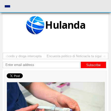
Hulanda
a abordo y droga intercepta
Encuesta politico di Noticiacla ta sigui: ainda
Subscribe