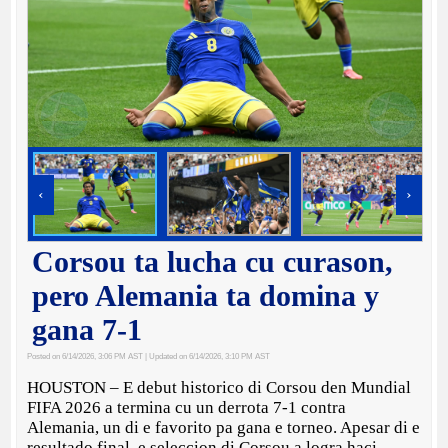
‹
›
Corsou ta lucha cu curason,
pero Alemania ta domina y
gana 7-1
Posted on 6/14/2026, 3:06 PM AST
| Updated on 6/14/2026, 3:10 PM AST
HOUSTON – E debut historico di Corsou den Mundial
FIFA 2026 a termina cu un derrota 7-1 contra
Alemania, un di e favorito pa gana e torneo. Apesar di e
resultado final, e seleccion di Corsou a logra haci