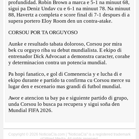
profundidad. Robin Brown a marca e 5-1 na minuut 68,
sigui pa Deniz Undav cu e 6-1 na minuut 78. Na minuut
88, Havertz a completa e score final di 7-1 despues di a
supera portero Eloy Room den un contra-atake.
CORSOU POR TA ORGUYOSO
Aunke e resultado tabata doloroso, Corsou por mira
bek cu orguyo riba su debut mundialista. E ekipo di
entrenador Dick Advocaat a demonstra caracter, corahe
y determinacion contra un potencia mundial.
Pa hopi fanatico, e gol di Comenencia y e lucha di e
ekipo durante e partido ta confirma cu Corsou merce su
lugar den e escenario mas grandi di futbol mundial.
Awor e atencion ta bay pa e siguiente partido di grupo,
unda Corsou lo busca pa recupera y sigui soña den
Mundial FIFA 2026.
Copyright © 2026 NoticiaCla.com | "NoticiaCla" is a registered trademark
of Wired Media. All rights reserved.