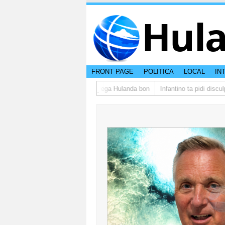
Hul
FRONT PAGE
POLITICA
LOCAL
IN
upo di studiantenan di Aruba a yega Hulanda bon
Infantino ta pidi disculp