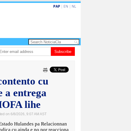
PAP
|
EN
|
NL
 turismo premium cu renobacion di US$106 miyon
Subscribe
Aruba ta perde 5-4 cont
contento cu
e a entrega
HOFA lihe
ted on 6/8/2026, 9:07 AM AST
Estado Hulandes pa Relacionnan
indica cu ainda e no por reacciona