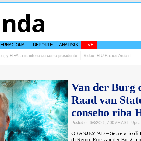
anda
TERNACIONAL
DEPORTE
ANALISIS
LIVE
a, y FIFA ta mantene su como presidente
Video: RIU Palace Aruba ta eleva
Van der Burg 
Raad van Stat
conseho riba 
Posted on 6/8/2026, 7:00 AM AST
| Upda
ORANJESTAD – Secretario di 
di Reino, Eric van der Burg, a 