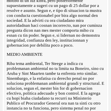
motibo di un luz kibra, pero posteriormente
supuestamente a sugeri cu un pago di 25 dollar por a
resolve e asunto. Segun e, e tipo di situacion ta mustra
con conducta cuestionabel por bira algo normal den
sociedad. E la advirti cu ora ciudadano mira
autoridadnan haci cosnan incorrecto, nan por cuminza
pregunta dicon nan mes mester comporta miho cu
esnan cu tin poder. Segun e, si lidernan no demonstra
integridad, confianza den ley, institucionnan y
gobernacion por debilita poco a poco.
MEDIO AMBIENTE
Riba tema ambiental, Ter Steege a indica cu
problemanan ambiental no ta limita na Boneiro, sino cu
Aruba y Sint Maarten tambe ta enfrenta reto similar.
Sinembargo, e la enfatisa cu derecho penal no por
soluciona problemanan ambiental grandi y structural. E
solucion, segun el, mester bin for di gobernacion
efectivo, politica adecuado y bon control. E la agrega
cu hopi biaha ciudadano ta recurri na Ministerio
Publico of Procurador General ora nan ta sinti cu otro
instancia no ta funciona, pero sistema penal no por