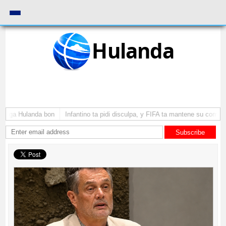
Hulanda
ega Hulanda bon
Infantino ta pidi disculpa, y FIFA ta mantene su como pre
Subscribe