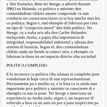
y Sint Eustatius, Bote ter Steege, a adverti durante
IPKO na Hulanda, cu politico y minister den
comunidadnan chikito mester compronde cu nan
conducta tin consecuencianan cu ta bay mucho mas leu
cu politica. Segun e, mal ehemplo di lidernan por crea
un tipo di “corupcion moral” den bida publico. Ter
Steege, cu a traha seis aña den Caribe Hulandes
incluyendo Aruba, a papia riba importancia di
integridad, responsabilidad ambiental y idioma den
sistema di husticia. Segun el, den comunidadnan
chikito unda tur hende ta conoci otro, e ehemplo cu
lidernan ta duna tin un impacto directo riba sociedad.
POLITICA COMPLEHO
E la reconoce cu politica riba islanan ta compleho paso
votadornan ta hopi cerca di nan representantenan.
Precisamente pa e motibo ey, e la bisa cu ta ainda mas
importante pa e politico y minister ta consciente di e
ehemplo cu nan ta pone. Ter Steege a menciona un
experiencia na Aruba unda, segun e, un inspector di
vehiculo a bisa cu un auto no por a pasa inspeccion pa