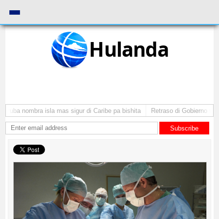
Hulanda
Aruba nombra isla mas sigur di Caribe pa bishita
Retraso di Gobierno ta po
Subscribe