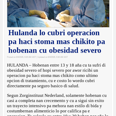
Hulanda lo cubri operacion
pa haci stoma mas chikito pa
hobenan cu obesidad severo
Posted on 6/4/2026, 9:30 AM AST
| Updated on 6/4/2026, 9:30 AM AST
HULANDA – Hobenan entre 13 y 18 aña cu ta sufri di
obesidad severo of hopi severo por awor ricibi un
operacion pa haci stoma mas chikito como ultimo
opcion di tratamiento, cu e costo lo wordo cubri
directamente pa seguro basico di salud.
Segun Zorginstituut Nederland, solamente hobenan cu
casi a completa nan crecemento y cu a sigui sin exito
un trayecto intensivo pa mehora nan estilo di bida y
costumbernan alimenticio lo por califica pa e