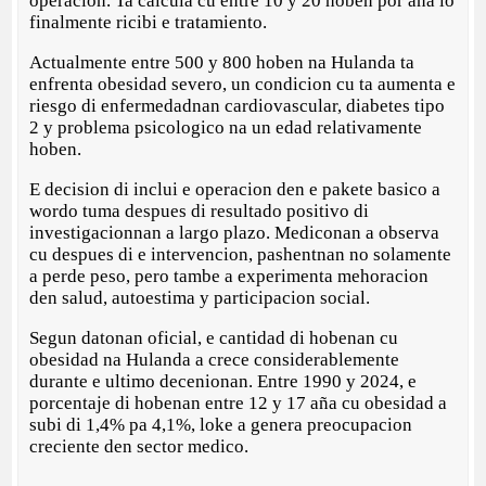
operacion. Ta calcula cu entre 10 y 20 hoben por aña lo
finalmente ricibi e tratamiento.
Actualmente entre 500 y 800 hoben na Hulanda ta
enfrenta obesidad severo, un condicion cu ta aumenta e
riesgo di enfermedadnan cardiovascular, diabetes tipo
2 y problema psicologico na un edad relativamente
hoben.
E decision di inclui e operacion den e pakete basico a
wordo tuma despues di resultado positivo di
investigacionnan a largo plazo. Mediconan a observa
cu despues di e intervencion, pashentnan no solamente
a perde peso, pero tambe a experimenta mehoracion
den salud, autoestima y participacion social.
Segun datonan oficial, e cantidad di hobenan cu
obesidad na Hulanda a crece considerablemente
durante e ultimo decenionan. Entre 1990 y 2024, e
porcentaje di hobenan entre 12 y 17 aña cu obesidad a
subi di 1,4% pa 4,1%, loke a genera preocupacion
creciente den sector medico.