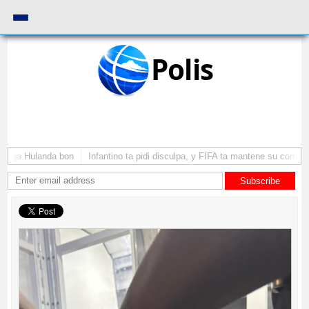
Polis
yega Hulanda bon
Infantino ta pidi disculpa, y FIFA ta mantene su como pre
Subscribe