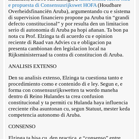
e propuesta di Consensusrijkswet HOFA
(Houdbare
Overheidsfinanciën Aruba), argumentando cu e sistema
di supervision financiero propone pa Aruba tin “grandi
defecto constitucional” y por resulta den un limitacion
serio di autonomia di Aruba pa hopi añanan. Ta bon pa
nota cu Prof. Elzinga ta di acuerdo cu e opinion
reciente di Raad van Advies cu e obligacion pa
presenta cambionan den legislacion local na
Rijksministerraad ta contra di constitucion di Aruba.
ANALISIS EXTENSO
Den su analisis extenso, Elzinga ta cuestiona tanto e
procedimiento como e contenido di e ley. Segun e, e
forma con consensusrijkswetten ta wordo maneha
dentro di Reino Hulandes ta crea confusion
constitucional y ta permiti cu Hulanda haya influencia
creciente riba asuntonan cu, segun Statuut, mester keda
competencia autonomo di Aruba.
CONSENSO
Elzinga ta bisa cu, den practica, e “consenso” entre