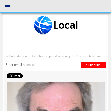
Local
yega Hulanda bon
Infantino ta pidi disculpa, y FIFA ta mantene su como pre
Subscribe