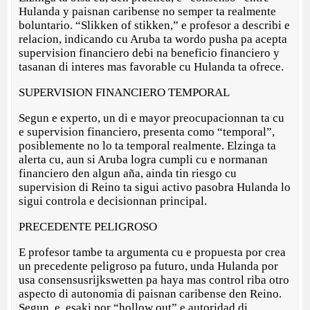
Hulanda y paisnan caribense no semper ta realmente
boluntario. “Slikken of stikken,” e profesor a describi e
relacion, indicando cu Aruba ta wordo pusha pa acepta
supervision financiero debi na beneficio financiero y
tasanan di interes mas favorable cu Hulanda ta ofrece.
SUPERVISION FINANCIERO TEMPORAL
Segun e experto, un di e mayor preocupacionnan ta cu
e supervision financiero, presenta como “temporal”,
posiblemente no lo ta temporal realmente. Elzinga ta
alerta cu, aun si Aruba logra cumpli cu e normanan
financiero den algun aña, ainda tin riesgo cu
supervision di Reino ta sigui activo pasobra Hulanda lo
sigui controla e decisionnan principal.
PRECEDENTE PELIGROSO
E profesor tambe ta argumenta cu e propuesta por crea
un precedente peligroso pa futuro, unda Hulanda por
usa consensusrijkswetten pa haya mas control riba otro
aspecto di autonomia di paisnan caribense den Reino.
Segun e, esaki por “hollow out” e autoridad di