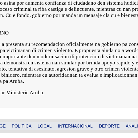
 asina por aumenta confianza di ciudadano den sistema hudici
proceso criminal ta riba castiga e delincuente, mientras cu nan p
on. Cu e fondo, gobierno por manda un mensaje cla cu e bienest
RNO
 a presenta su recomendacion oficialmente na gobierno pa cons
a victimanan di crimen violento. E propuesta ainda no a wordo
o importante den modernisacion di proteccion di victimanan na
a demonstra cu sistema nan similar por brinda apoyo rapido y 
to, tentativa di asesinato, agresion grave y otro crimen violen
 binidero, mientras cu autoridadnan ta evalua e implicacionnan 
a pa Aruba.
ar Ministerie Aruba.
GE
POLITICA
LOCAL
INTERNACIONAL
DEPORTE
ANALI