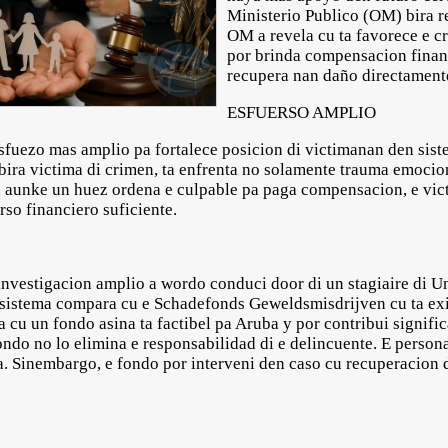
Ministerio Publico (OM) bira r
OM a revela cu ta favorece e c
por brinda compensacion finan
recupera nan daño directamente
ESFUERSO AMPLIO
 esfuezo mas amplio pa fortalece posicion di victimanan den sist
ira victima di crimen, ta enfrenta no solamente trauma emocio
, aunke un huez ordena e culpable pa paga compensacion, e vict
rso financiero suficiente.
investigacion amplio a wordo conduci door di un stagiaire di Un
n sistema compara cu e Schadefonds Geweldsmisdrijven cu ta ex
ta cu un fondo asina ta factibel pa Aruba y por contribui signifi
ondo no lo elimina e responsabilidad di e delincuente. E person
. Sinembargo, e fondo por interveni den caso cu recuperacion di
O