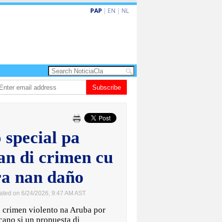
PAP
|
EN
|
NL
Dos siman mas pa decision cay den caso di e-steps
Subscribe
Gobierno ta fortalec
 special pa
an di crimen cu
ra nan daño
ated on 6/24/2026, 9:47 AM AST
rimen violento na Aruba por
ano si un propuesta di