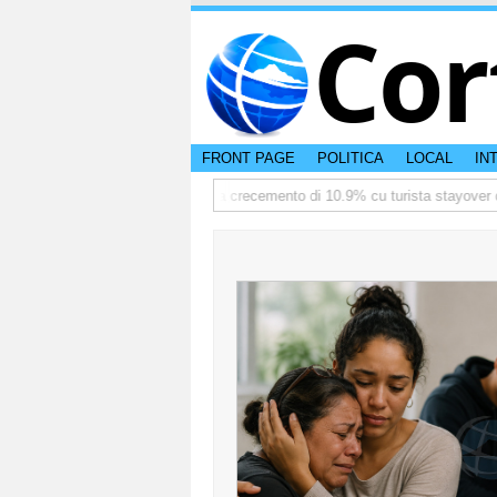
Cor
FRONT PAGE
POLITICA
LOCAL
IN
diate
TTW:Aruba ta registra crecemento di 10.9% cu turista stayover den 