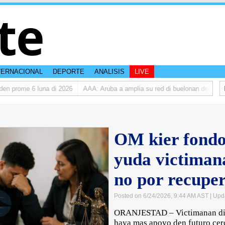
te
TERNACIONAL
DEPORTE
ANALISIS
LIVE
prome 6 luna di 2026
AAA: Aruba a amplia su red di buelonan den 2025
OM kier fondo
yuda victiman
no por recupe
Posted on 6/24/2026, 9:44 AM AST
| Upd
ORANJESTAD – Victimanan di c
haya mas apoyo den futuro cerc