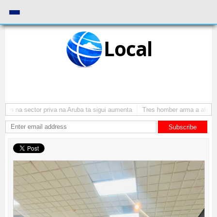
Local
 na sector priva na Aruba ta sigui aumenta
Tres homber arma a atraca pe
Subscribe