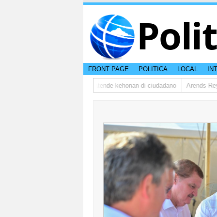
Poli
FRONT PAGE
POLITICA
LOCAL
IN
dsman ta bishita barionan pa atende kehonan di ciudadano
Arends-Reyes(