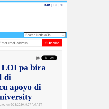
PAP
|
EN
|
NL
un aña despues, polis ainda sin bodycam
Subscribe
Prestamonan na sector priva na 
 LOI pa bira
l di
 cu apoyo di
iversity
ated on 5/13/2026, 9:57 AM AST