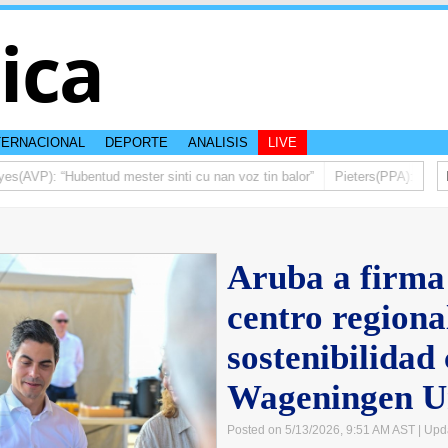
tica
TERNACIONAL
DEPORTE
ANALISIS
LIVE
AVP): “Hubentud mester sinti cu nan voz tin balor”
Pieters(PPA): Mas di 
Aruba a firma
centro regiona
sostenibilidad
Wageningen Un
Posted on 5/13/2026, 9:51 AM AST
| Upd