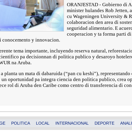
ORANJESTAD - Gobierno di Ar
minister hulandes Rob Jetten, a
cu Wageningen University & Re
colaboracion den area di soste
seguridad alimentario. E acuerd
cooperacion y ta forma parti di
i conocemento y innovacion.
erente tema importante, incluyendo reserva natural, reforestaci
cientifico pa decisionnan di politica publico y desaroyo hotele
di WUR na Aruba.
a planta un mata di dabaruida (“pan cu keshi”), representando 
un oportunidad pa integra ciencia den politica publico, crea o
ece rol di Aruba den Caribe como centro di transferencia di co
GE
POLITICA
LOCAL
INTERNACIONAL
DEPORTE
ANALI