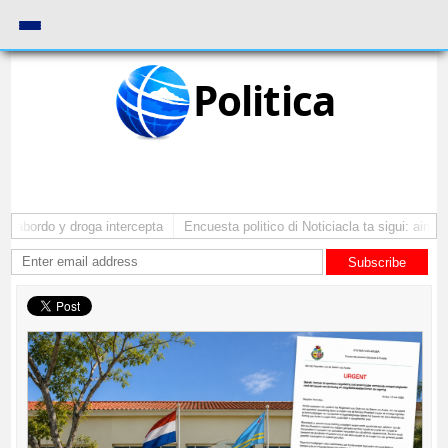
Politica
 abordo y droga intercepta
Encuesta politico di Noticiacla ta sigui: ainda 
Subscribe