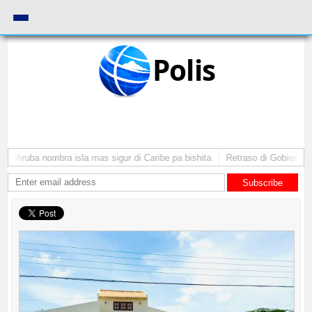
Polis
I: Aruba nombra isla mas sigur di Caribe pa bishita
Retraso di Gobierno ta
Subscribe