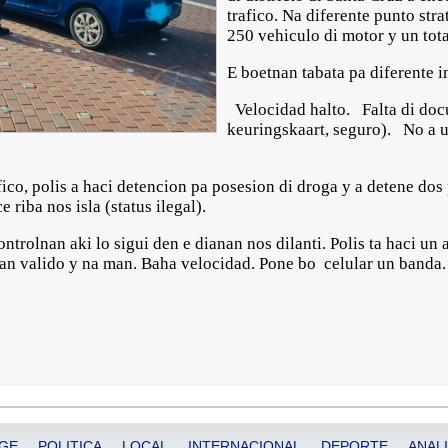
trafico. Na diferente punto stra
250 vehiculo di motor y un tota
E boetnan tabata pa diferente i
⁠ ⁠Velocidad halto. ⁠ ⁠Falta di 
keuringskaart, seguro). ⁠ ⁠No a 
ico, polis a haci detencion pa posesion di droga y a detene dos
iba nos isla (status ilegal).
ontrolnan aki lo sigui den e dianan nos dilanti. Polis ta haci un
n valido y na man. Baha velocidad⁠. Pone bo celular un banda.
GE
POLITICA
LOCAL
INTERNACIONAL
DEPORTE
ANALI