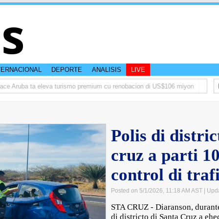
is
TERNACIONAL
DEPORTE
ANALISIS
LIVE
e Aruba ta eleva turismo premium cu renobacion di US$106 miyon
Aruba ta
Polis di distri
cruz a parti 1
control di traf
Posted on 5/1/2026, 11:18 AM AST
| Upd
STA CRUZ - Diaranson, durante 
di districto di Santa Cruz a ehe