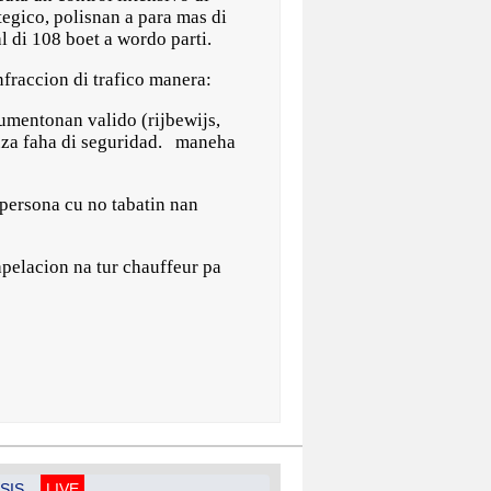
tegico, polisnan a para mas di
l di 108 boet a wordo parti.
nfraccion di trafico manera:
documentonan valido (rijbewijs,
uza faha di seguridad. ⁠ ⁠⁠maneha
 persona cu no tabatin nan
 apelacion na tur chauffeur pa
SIS
LIVE