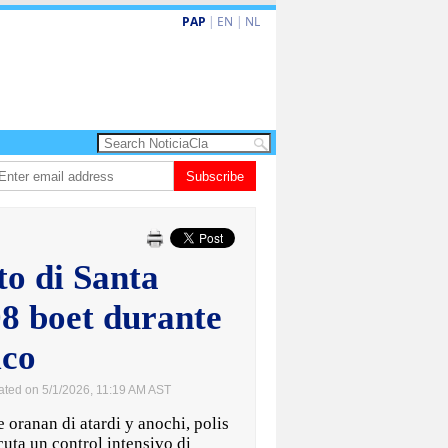
PAP
|
EN
|
NL
 enfrenta Sur Korea den duelo di pitcheo
Subscribe
Opinion: Articulo 38 no ta kita a
cto di Santa
08 boet durante
ico
ated on 5/1/2026, 11:19 AM AST
oranan di atardi y anochi, polis
cuta un control intensivo di