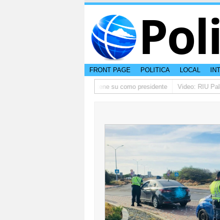
Pol
FRONT PAGE
POLITICA
LOCAL
IN
o ta pidi disculpa, y FIFA ta mantene su como presidente
Video: RIU Palac