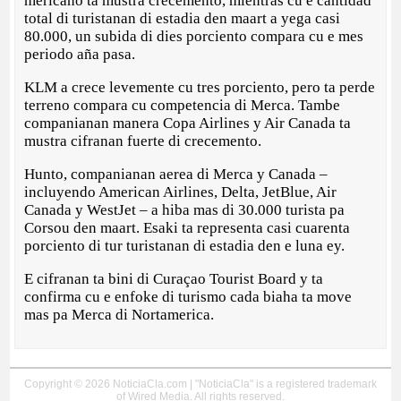
mericano ta mustra crecemento, mientras cu e cantidad
total di turistanan di estadia den maart a yega casi
80.000, un subida di dies porciento compara cu e mes
periodo aña pasa.
KLM a crece levemente cu tres porciento, pero ta perde
terreno compara cu competencia di Merca. Tambe
companianan manera Copa Airlines y Air Canada ta
mustra cifranan fuerte di crecemento.
Hunto, companianan aerea di Merca y Canada –
incluyendo American Airlines, Delta, JetBlue, Air
Canada y WestJet – a hiba mas di 30.000 turista pa
Corsou den maart. Esaki ta representa casi cuarenta
porciento di tur turistanan di estadia den e luna ey.
E cifranan ta bini di Curaçao Tourist Board y ta
confirma cu e enfoke di turismo cada biaha ta move
mas pa Merca di Nortamerica.
Copyright © 2026 NoticiaCla.com | "NoticiaCla" is a registered trademark
of Wired Media. All rights reserved.