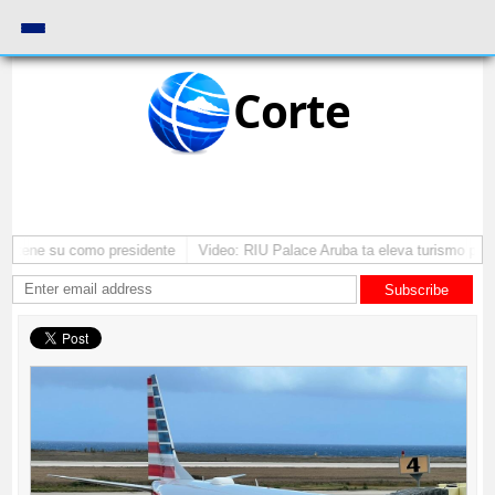
Corte
mantene su como presidente
Video: RIU Palace Aruba ta eleva turismo pre
Subscribe