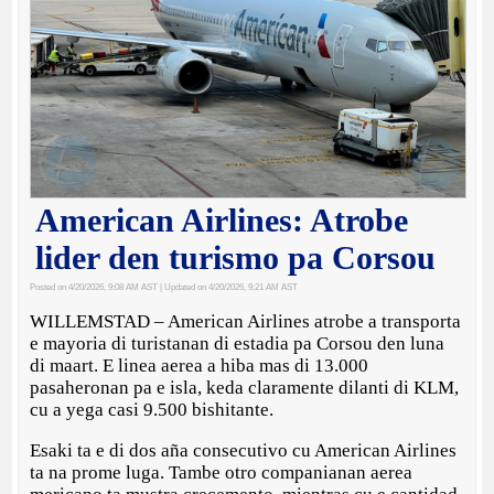
American Airlines: Atrobe
lider den turismo pa Corsou
Posted on 4/20/2026, 9:08 AM AST
| Updated on 4/20/2026, 9:21 AM AST
WILLEMSTAD – American Airlines atrobe a transporta
e mayoria di turistanan di estadia pa Corsou den luna
di maart. E linea aerea a hiba mas di 13.000
pasaheronan pa e isla, keda claramente dilanti di KLM,
cu a yega casi 9.500 bishitante.
Esaki ta e di dos aña consecutivo cu American Airlines
ta na prome luga. Tambe otro companianan aerea