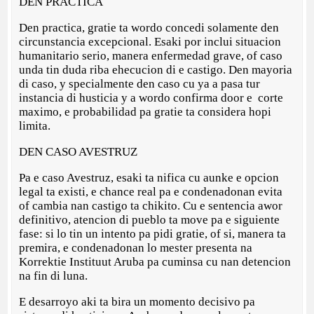
DEN PRACTICA
Den practica, gratie ta wordo concedi solamente den
circunstancia excepcional. Esaki por inclui situacion
humanitario serio, manera enfermedad grave, of caso
unda tin duda riba ehecucion di e castigo. Den mayoria
di caso, y specialmente den caso cu ya a pasa tur
instancia di husticia y a wordo confirma door e corte
maximo, e probabilidad pa gratie ta considera hopi
limita.
DEN CASO AVESTRUZ
Pa e caso Avestruz, esaki ta nifica cu aunke e opcion
legal ta existi, e chance real pa e condenadonan evita
of cambia nan castigo ta chikito. Cu e sentencia awor
definitivo, atencion di pueblo ta move pa e siguiente
fase: si lo tin un intento pa pidi gratie, of si, manera ta
premira, e condenadonan lo mester presenta na
Korrektie Instituut Aruba pa cuminsa cu nan detencion
na fin di luna.
E desarroyo aki ta bira un momento decisivo pa