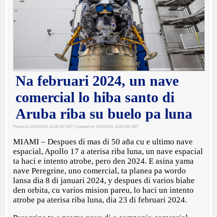
Na februari 2024, un nave
comercial lo hiba santo di
Aruba riba su buelo pa luna
Posted on 12/20/2023, 10:28 AM AST
| Updated on 12/20/2023, 10:28 AM AST
MIAMI – Despues di mas di 50 aña cu e ultimo nave
espacial, Apollo 17 a aterisa riba luna, un nave espacial
ta haci e intento atrobe, pero den 2024. E asina yama
nave Peregrine, uno comercial, ta planea pa wordo
lansa dia 8 di januari 2024, y despues di varios biahe
den orbita, cu varios mision pareu, lo haci un intento
atrobe pa aterisa riba luna, dia 23 di februari 2024.