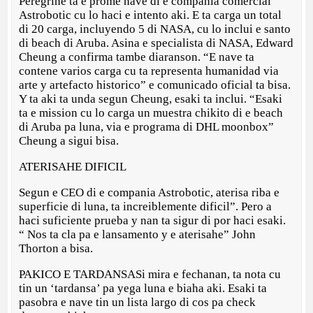
Peregrine ta e prome nave di e compania comercial
Astrobotic cu lo haci e intento aki. E ta carga un total
di 20 carga, incluyendo 5 di NASA, cu lo inclui e santo
di beach di Aruba. Asina e specialista di NASA, Edward
Cheung a confirma tambe diaranson. “E nave ta
contene varios carga cu ta representa humanidad via
arte y artefacto historico” e comunicado oficial ta bisa.
Y ta aki ta unda segun Cheung, esaki ta inclui. “Esaki
ta e mission cu lo carga un muestra chikito di e beach
di Aruba pa luna, via e programa di DHL moonbox”
Cheung a sigui bisa.
ATERISAHE DIFICIL
Segun e CEO di e compania Astrobotic, aterisa riba e
superficie di luna, ta increiblemente dificil”. Pero a
haci suficiente prueba y nan ta sigur di por haci esaki.
“ Nos ta cla pa e lansamento y e aterisahe” John
Thorton a bisa.
PAKICO E TARDANSASi mira e fechanan, ta nota cu
tin un ‘tardansa’ pa yega luna e biaha aki. Esaki ta
pasobra e nave tin un lista largo di cos pa check