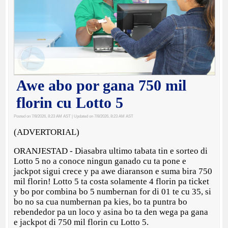
Awe abo por gana 750 mil
florin cu Lotto 5
Posted on 7/8/2026, 8:23 AM AST
| Updated on 7/8/2026, 8:23 AM AST
(ADVERTORIAL)
ORANJESTAD - Diasabra ultimo tabata tin e sorteo di
Lotto 5 no a conoce ningun ganado cu ta pone e
jackpot sigui crece y pa awe diaranson e suma bira 750
mil florin! Lotto 5 ta costa solamente 4 florin pa ticket
y bo por combina bo 5 numbernan for di 01 te cu 35, si
bo no sa cua numbernan pa kies, bo ta puntra bo
rebendedor pa un loco y asina bo ta den wega pa gana
e jackpot di 750 mil florin cu Lotto 5.