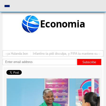
Economia
a yega Hulanda bon
Infantino ta pidi disculpa, y FIFA ta mantene su como 
Subscribe