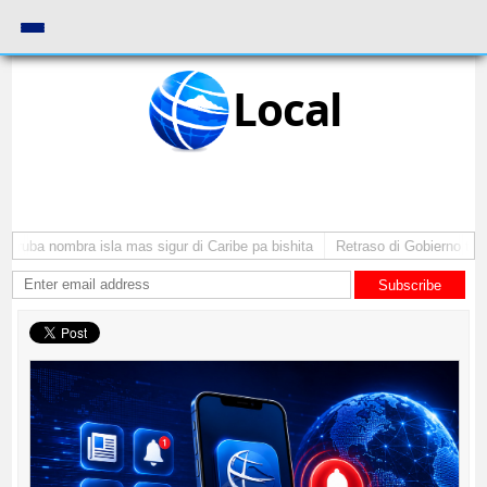
Local
Aruba nombra isla mas sigur di Caribe pa bishita
Retraso di Gobierno ta po
Subscribe