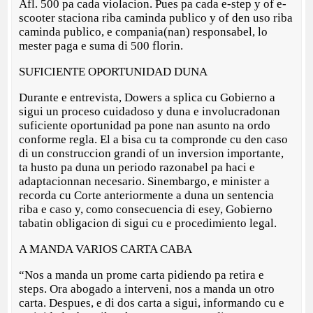
Afl. 500 pa cada violacion. Pues pa cada e-step y of e-
scooter staciona riba caminda publico y of den uso riba
caminda publico, e compania(nan) responsabel, lo
mester paga e suma di 500 florin.
SUFICIENTE OPORTUNIDAD DUNA
Durante e entrevista, Dowers a splica cu Gobierno a
sigui un proceso cuidadoso y duna e involucradonan
suficiente oportunidad pa pone nan asunto na ordo
conforme regla. El a bisa cu ta compronde cu den caso
di un construccion grandi of un inversion importante,
ta husto pa duna un periodo razonabel pa haci e
adaptacionnan necesario. Sinembargo, e minister a
recorda cu Corte anteriormente a duna un sentencia
riba e caso y, como consecuencia di esey, Gobierno
tabatin obligacion di sigui cu e procedimiento legal.
A MANDA VARIOS CARTA CABA
“Nos a manda un prome carta pidiendo pa retira e
steps. Ora abogado a interveni, nos a manda un otro
carta. Despues, e di dos carta a sigui, informando cu e