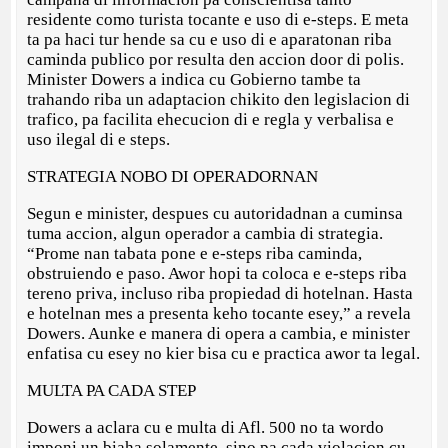
residente como turista tocante e uso di e-steps. E meta
ta pa haci tur hende sa cu e uso di e aparatonan riba
caminda publico por resulta den accion door di polis.
Minister Dowers a indica cu Gobierno tambe ta
trahando riba un adaptacion chikito den legislacion di
trafico, pa facilita ehecucion di e regla y verbalisa e
uso ilegal di e steps.
STRATEGIA NOBO DI OPERADORNAN
Segun e minister, despues cu autoridadnan a cuminsa
tuma accion, algun operador a cambia di strategia.
“Prome nan tabata pone e e-steps riba caminda,
obstruiendo e paso. Awor hopi ta coloca e e-steps riba
tereno priva, incluso riba propiedad di hotelnan. Hasta
e hotelnan mes a presenta keho tocante esey,” a revela
Dowers. Aunke e manera di opera a cambia, e minister
enfatisa cu esey no kier bisa cu e practica awor ta legal.
MULTA PA CADA STEP
Dowers a aclara cu e multa di Afl. 500 no ta wordo
imponi un biaha solamente, sino pa cada violacion cu