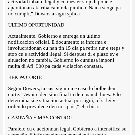
actividad tabata ilegal y cu mester stop di pone e
aparatonan aki riba caminda publico. Nan a scoge pa
no cumpli,” Dowers a sigui splica.
ULTIMO OPORTUNIDAD
Actualmente, Gobierno a entrega un ultimo
notificacion oficial. E documento ta informa e
involucradonan cu nan tin 15 dia pa retira tur e steps y
stop cu e actividad ilegal. Si despues di e plazo ey e
situacion no cambia, Gobierno lo cuminsa imponi
multa di Afl. 500 pa cada violacion constata.
BEK PA CORTE
Segun Dowers, ta casi sigur cu e caso lo bolbe den
corte. “Awor e decision final ta den man di hues. E lo
determina si e situacion actual por sigui, of si lei y
orden lo prevalece den nos pais,” el a bisa.
CAMPAÑA Y MAS CONTROL
Paralelo cu e accionnan legal, Gobierno a intensifica su
campaña di informacion pa conscientisa tanto