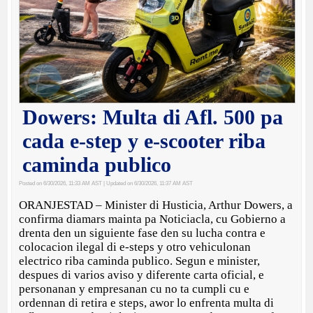
Dowers: Multa di Afl. 500 pa
cada e-step y e-scooter riba
caminda publico
Posted on 6/30/2026, 11:33 AM AST
| Updated on 6/30/2026, 11:37 AM AST
ORANJESTAD – Minister di Husticia, Arthur Dowers, a
confirma diamars mainta pa Noticiacla, cu Gobierno a
drenta den un siguiente fase den su lucha contra e
colocacion ilegal di e-steps y otro vehiculonan
electrico riba caminda publico. Segun e minister,
despues di varios aviso y diferente carta oficial, e
personanan y empresanan cu no ta cumpli cu e
ordennan di retira e steps, awor lo enfrenta multa di