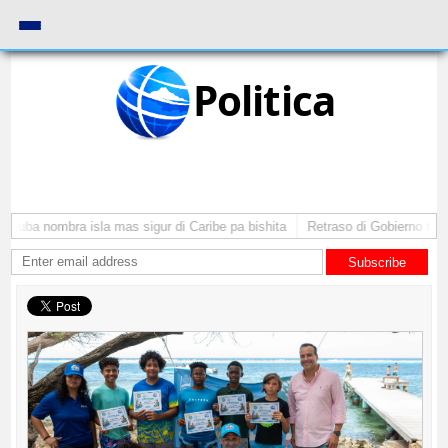
Politica
Aruba nombra isla mas sigur di Caribe pa bishita
Retraso di Gobierno ta po
Subscribe