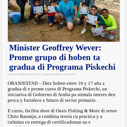
Minister Geoffrey Wever:
Prome grupo di hoben ta
gradua di Programa Piskechi
Posted on 6/29/2026, 6:31 AM AST
| Updated on 6/29/2026, 6:32 AM AST
ORANJESTAD – Diez hoben entre 10 y 17 aña a
gradua di e prome curso di Programa Piskechi, un
iniciativa di Gobierno di Aruba pa stimula interes den
pesca y fortalece e futuro di sector primario.
E curso, facilita door di Oasis Fishing & More di senor
Chito Rasmijn, a combina teoria cu practica y a
culmina cu entrega di certificadonan na e