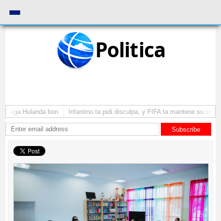
Politica
a yega Hulanda bon
Infantino ta pidi disculpa, y FIFA ta mantene su como 
Subscribe