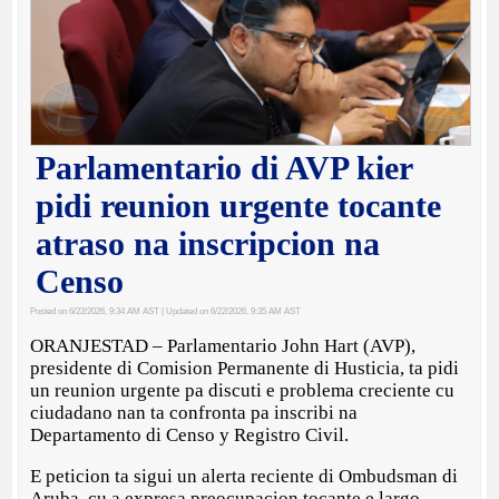
Parlamentario di AVP kier
pidi reunion urgente tocante
atraso na inscripcion na
Censo
Posted on 6/22/2026, 9:34 AM AST
| Updated on 6/22/2026, 9:35 AM AST
ORANJESTAD – Parlamentario John Hart (AVP),
presidente di Comision Permanente di Husticia, ta pidi
un reunion urgente pa discuti e problema creciente cu
ciudadano nan ta confronta pa inscribi na
Departamento di Censo y Registro Civil.
E peticion ta sigui un alerta reciente di Ombudsman di
Aruba, cu a expresa preocupacion tocante e largo