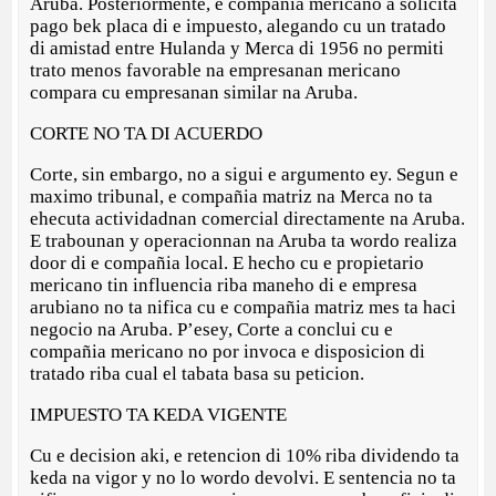
Aruba. Posteriormente, e compañia mericano a solicita
pago bek placa di e impuesto, alegando cu un tratado
di amistad entre Hulanda y Merca di 1956 no permiti
trato menos favorable na empresanan mericano
compara cu empresanan similar na Aruba.
CORTE NO TA DI ACUERDO
Corte, sin embargo, no a sigui e argumento ey. Segun e
maximo tribunal, e compañia matriz na Merca no ta
ehecuta actividadnan comercial directamente na Aruba.
E trabounan y operacionnan na Aruba ta wordo realiza
door di e compañia local. E hecho cu e propietario
mericano tin influencia riba maneho di e empresa
arubiano no ta nifica cu e compañia matriz mes ta haci
negocio na Aruba. P’esey, Corte a conclui cu e
compañia mericano no por invoca e disposicion di
tratado riba cual el tabata basa su peticion.
IMPUESTO TA KEDA VIGENTE
Cu e decision aki, e retencion di 10% riba dividendo ta
keda na vigor y no lo wordo devolvi. E sentencia no ta