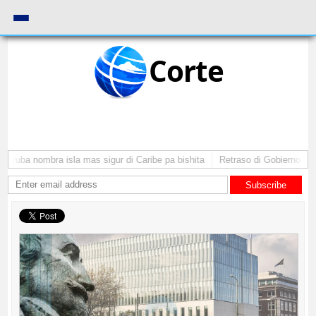
Corte
Aruba nombra isla mas sigur di Caribe pa bishita
Retraso di Gobierno ta po
Subscribe