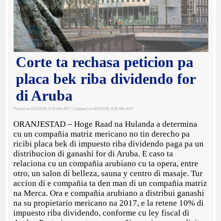
Corte ta rechasa peticion pa
placa bek riba dividendo for
di Aruba
Posted on 6/22/2026, 9:19 AM AST
| Updated on 6/22/2026, 9:20 AM AST
ORANJESTAD – Hoge Raad na Hulanda a determina
cu un compañia matriz mericano no tin derecho pa
ricibi placa bek di impuesto riba dividendo paga pa un
distribucion di ganashi for di Aruba. E caso ta
relaciona cu un compañia arubiano cu ta opera, entre
otro, un salon di belleza, sauna y centro di masaje. Tur
accion di e compañia ta den man di un compañia matriz
na Merca. Ora e compañia arubiano a distribui ganashi
na su propietario mericano na 2017, e la retene 10% di
impuesto riba dividendo, conforme cu ley fiscal di