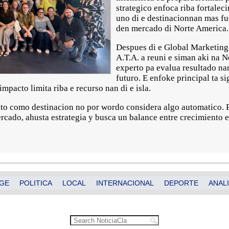
strategico enfoca riba fortale
uno di e destinacionnan mas fu
den mercado di Norte America.
Despues di e Global Marketing
A.T.A. a reuni e siman aki na N
experto pa evalua resultado nan
futuro. E enfoke principal ta s
mpacto limita riba e recurso nan di e isla.
xito como destinacion no por wordo considera algo automatico. 
ercado, ahusta estrategia y busca un balance entre crecimiento 
GE
POLITICA
LOCAL
INTERNACIONAL
DEPORTE
ANALI