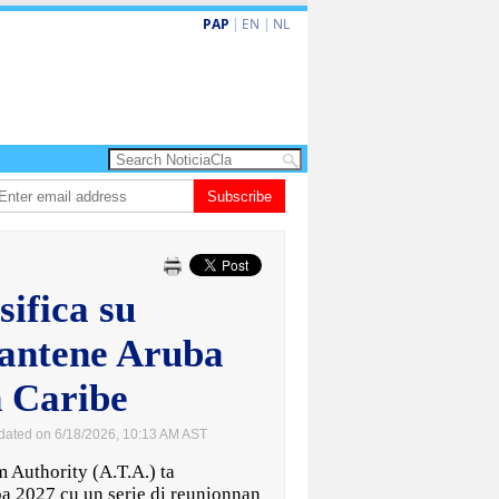
PAP
|
EN
|
NL
tenan di Aruba a yega Hulanda bon
Subscribe
Trump ta purba limita derecho automati
sifica su
mantene Aruba
n Caribe
dated on 6/18/2026, 10:13 AM AST
uthority (A.T.A.) ta
pa 2027 cu un serie di reunionnan