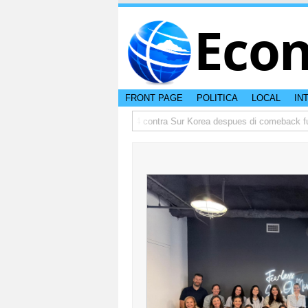
Eco
FRONT PAGE
POLITICA
LOCAL
IN
amenta awe
Aruba ta perde 5-4 contra Sur Korea despues di comeback fuer