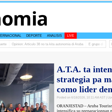
nomia
TERNACIONAL
DEPORTE
ANALISIS
LIVE
te
Opinion: Articulo 38 no ta kita autonomia di Aruba
E grupo di studian
A.T.A. ta inten
strategia pa 
como lider de
Posted on 6/18/2026, 10:11 AM AST
| Up
ORANJESTAD – Aruba Tourism A
intensifica su preparacionnan 