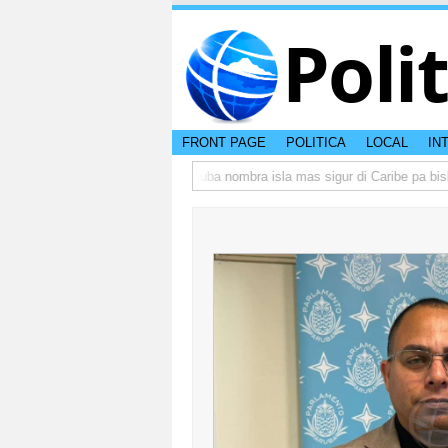
Poli
FRONT PAGE
POLITICA
LOCAL
IN
 peso di otro hende?
CISI: Aruba nombra isla mas sigur di Caribe pa bishit