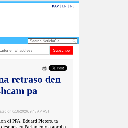
PAP
|
EN
|
NL
rdo de la Espriella a huramenta como presidente di Colombia
Subscribe
Nina den Heye
na retraso den
shcam pa
ated on 6/18/2026, 9:48 AM AST
n di PPA, Eduard Pieters, ta
a despues cu Parlamento a aproba