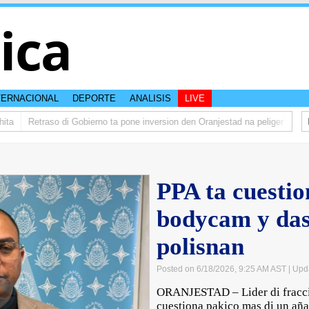
tica
TERNACIONAL
DEPORTE
ANALISIS
LIVE
a
Retraso di Gobierno ta pone inversion den Oranjestad na peliger
Abela
PPA ta cuestio
bodycam y da
polisnan
Posted on 6/18/2026, 9:25 AM AST
| Upd
ORANJESTAD – Lider di fraccio
cuestiona pakico mas di un añ