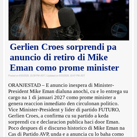
Gerlien Croes sorprendi pa
anuncio di retiro di Mike
Eman como prome minister
Posted on 6/15/2026, 10:39 PM AST
| Updated on 6/15/2026, 10:47 PM AST
ORANJESTAD – E anuncio inespera di Minister-
President Mike Eman dialuna anochi, cu e lo entrega su
cargo na 1 di januari 2027 como prome minister a
genera reaccion inmediato den circulonan politico.
Vice Minister-President y lider di partido FUTURO,
Gerlien Croes, a confirma cu su partido a keda
sorprendi cu e declaracion publica haci door Eman.
Poco despues di e discurso historico di Mike Eman na
Cas di Partido AVP, unda e a anuncia cu lo baha como