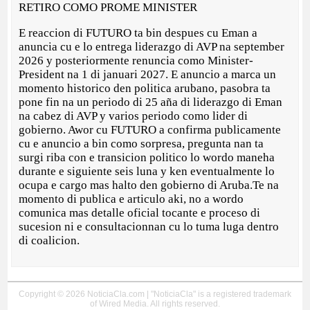
RETIRO COMO PROME MINISTER
E reaccion di FUTURO ta bin despues cu Eman a
anuncia cu e lo entrega liderazgo di AVP na september
2026 y posteriormente renuncia como Minister-
President na 1 di januari 2027. E anuncio a marca un
momento historico den politica arubano, pasobra ta
pone fin na un periodo di 25 aña di liderazgo di Eman
na cabez di AVP y varios periodo como lider di
gobierno. Awor cu FUTURO a confirma publicamente
cu e anuncio a bin como sorpresa, pregunta nan ta
surgi riba con e transicion politico lo wordo maneha
durante e siguiente seis luna y ken eventualmente lo
ocupa e cargo mas halto den gobierno di Aruba.Te na
momento di publica e articulo aki, no a wordo
comunica mas detalle oficial tocante e proceso di
sucesion ni e consultacionnan cu lo tuma luga dentro
di coalicion.
Copyright © 2026 NoticiaCla.com | "NoticiaCla" is a registered trademark
of Wired Media. All rights reserved.