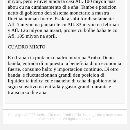
miyon, pero e nivel ainda ta casi Afl. 100 miyon mas
abou cu na cuminsamento di e aña. Tambe e posicion
netto di gobierno den sistema monetario a mustra
fluctuacionnan fuerte. Esaki a subi for di solamente
Afl. 5 miyon na januari te cu Afl. 83 miyon na februari
y Afl. 126 miyon na maart, prome cu bolbe baha te cu
Afl. 105 miyon na april.
CUADRO MIXTO
E cifranan ta pinta un cuadro mixto pa Aruba. Di un
banda, entrada di impuesto ta beneficia di un economia
fuerte, consumo halto y importacion continuo. Di otro
banda, e fluctuacionnan grandi den posicion di
liquidez ta indica cu e maneho di caha di gobierno ta
sigui sensitivo na entrada y gasto grandi durante e
transcurso di e aña.
Copyright © 2026 NoticiaCla.com | "NoticiaCla" is a registered trademark
of Wired Media. All rights reserved.