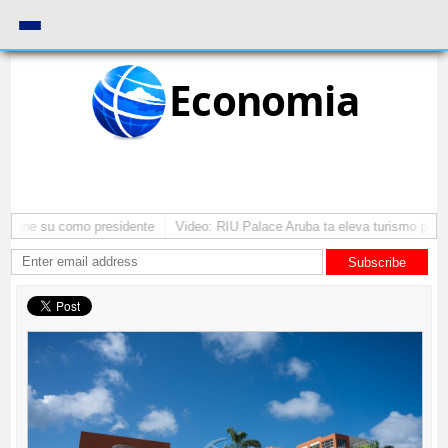
Economia
antene su como presidente
Video: RIU Palace Aruba ta eleva turismo prem
Subscribe