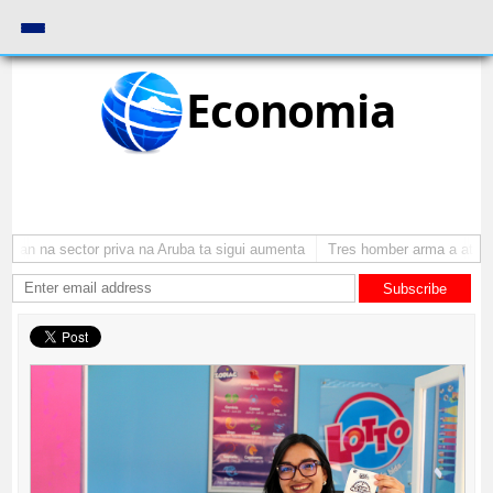
Economia
an na sector priva na Aruba ta sigui aumenta
Tres homber arma a atraca 
Subscribe