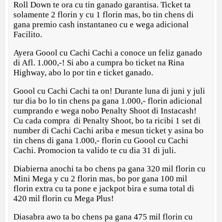
Roll Down te ora cu tin ganado garantisa. Ticket ta
solamente 2 florin y cu 1 florin mas, bo tin chens di
gana premio cash instantaneo cu e wega adicional
Facilito.
Ayera Goool cu Cachi Cachi a conoce un feliz ganado
di Afl. 1.000,-! Si abo a cumpra bo ticket na Rina
Highway, abo lo por tin e ticket ganado.
Goool cu Cachi Cachi ta on! Durante luna di juni y juli
tur dia bo lo tin chens pa gana 1.000,- florin adicional
cumprando e wega nobo Penalty Shoot di Instacash!
Cu cada compra di Penalty Shoot, bo ta ricibi 1 set di
number di Cachi Cachi ariba e mesun ticket y asina bo
tin chens di gana 1.000,- florin cu Goool cu Cachi
Cachi. Promocion ta valido te cu dia 31 di juli.
Diabierna anochi ta bo chens pa gana 320 mil florin cu
Mini Mega y cu 2 florin mas, bo por gana 100 mil
florin extra cu ta pone e jackpot bira e suma total di
420 mil florin cu Mega Plus!
Diasabra awo ta bo chens pa gana 475 mil florin cu