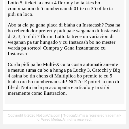
Lotto 5, ticket ta costa 4 florin y bo ta kies bo
combinacion di 5 numbernan di 01 te cu 35 of bo ta
pidi un loco.
Abo ta cla pa gana placa di biaha cu Instacash? Pasa na
bo rebendedor preferi y pidi pa e weganan di Instacash
di 2, 3, 5 of di 7 florin. Lotto ta trece un variacion di
weganan pa tur hungado y cu Instacash bo no mester
warda pa sorteo! Cumpra y Gana Instantaneo cu
Instacash!
Corda pidi pa bo Multi-X cu ta costa automaticamente
e mesun suma cu bo a hunga pa Lucky 3, Catochi y Big
4 asina bo tin chens di Multiplica bo premio te cu 5
biaha ora bo numbernan sali! NOTA: E potret ta uno di
file di Noticiacla pa acompaña e articulo y ta sirbi
meramente como ilustracion.
Copyright © 2026 NoticiaCla.com | "NoticiaCla" is a registered trademark
of Wired Media. All rights reserved.