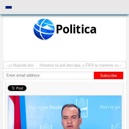
Politica
a yega Hulanda bon
Infantino ta pidi disculpa, y FIFA ta mantene su como 
Subscribe