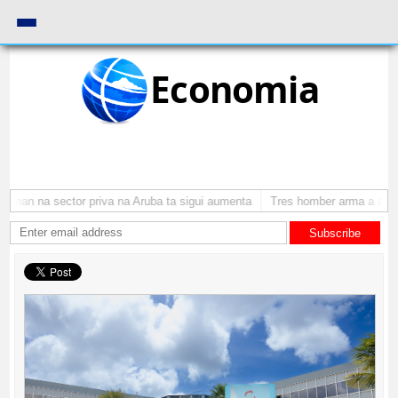
Economia
onan na sector priva na Aruba ta sigui aumenta
Tres homber arma a atrac
Subscribe