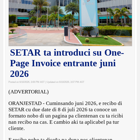
SETAR ta introduci su One-
Page Invoice entrante juni
2026
Posted on 6/10/2026, 3:06 PM AST
| Updated on 6/10/2026, 3:07 PM AST
(ADVERTORIAL)
ORANJESTAD - Cuminsando juni 2026, e recibo di
SETAR cu due date di 8 di juli 2026 ta conoce un
formato nobo di un pagina pa clientenan cu ta ricibi
nan recibo na cas. E cambio aki ta aplicabel pa tur
cliente.
E recibo nobo ta diseña pa duna nos clientenan